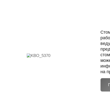
Стом
рабо
веду
пред
стом
може
инфо
на п