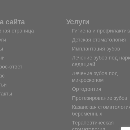
а сайта
Услуги
вная страница
Гигиена и профилактик
уги
Детская стоматология
ы
Имплантация зубов
чи
Лечение зубов под нар
седацией
рос-ответ
Лечение зубов под
ас
микроскопом
тьи
Ортодонтия
такты
Протезирование зубов
Казанская стоматологи
беременных
Терапевтическая
стоматология