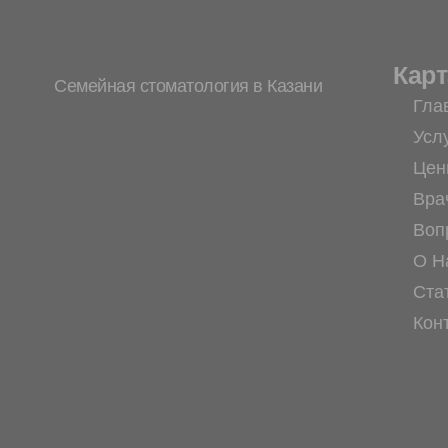
Карт
Семейная стоматология в Казани
Гла
Усл
Цен
Вра
Воп
О Н
Ста
Кон