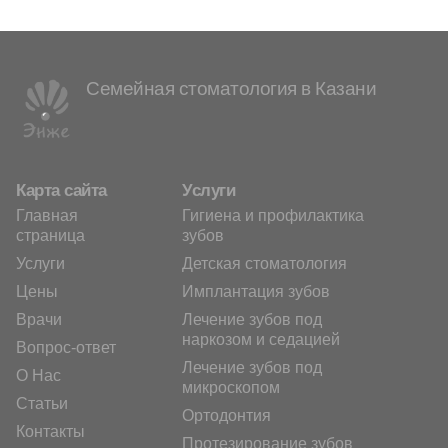
Семейная стоматология в Казани
Карта сайта
Услуги
Главная
Гигиена и профилактика
страница
зубов
Услуги
Детская стоматология
Цены
Имплантация зубов
Врачи
Лечение зубов под
наркозом и седацией
Вопрос-ответ
Лечение зубов под
О Нас
микроскопом
Статьи
Ортодонтия
Контакты
Протезирование зубов